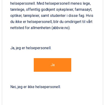
diaré, munntørrhet, dysgeusi, dyspepsi,
helsepersonell. Med helsepersonell menes lege,
dysfagi, flatulens, oppkast
tannlege, offentlig godkjent sykepleier, farmasøyt,
Sykdommer i muskler, bindevev og
optiker, tannpleier, samt studenter i disse fag. Hvis
skjelett: Muskelspasmer, nakkesmerter
du ikke er helsepersonell, blir du omdirigert til vårt
nettsted for allmenheten (abbvie.no).
Svært vanlige sonde-og inngrepsrelaterte
bivirkninger (≥1/10):
Infeksiøse: Postoperativ sårinfeksjon
Ja, jeg er helsepersonell.
Gastrointestinale: Abdominale smerter
Hud: Overflødig granulasjonsvev
Øvrige: Komplikasjoner ved innsetting av
Ja
sondeutstyr, erytem på
innsettelsesstedet, postoperativ
væsking, inngrepssmerter, reaksjon på
Nei, jeg er ikke helsepersonell.
inngrepsstedet
Vanlige sonde-og inngrepsrelaterte